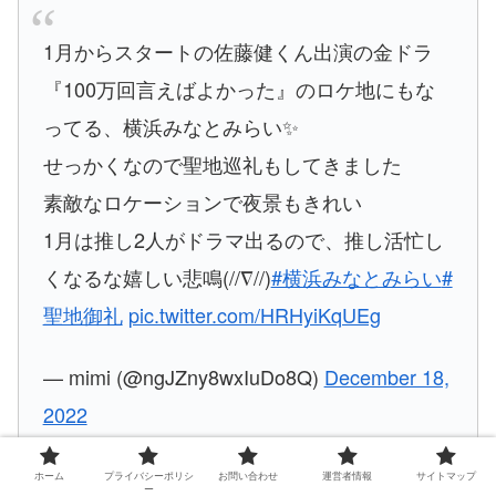
1月からスタートの佐藤健くん出演の金ドラ
『100万回言えばよかった』のロケ地にもな
ってる、横浜みなとみらい✨
せっかくなので聖地巡礼もしてきました
素敵なロケーションで夜景もきれい
1月は推し2人がドラマ出るので、推し活忙し
くなるな嬉しい悲鳴(//∇//)
#横浜みなとみらい
#
聖地御礼
pic.twitter.com/HRHyiKqUEg
— mimi (@ngJZny8wxIuDo8Q)
December 18,
2022
ホーム
プライバシーポリシ
お問い合わせ
運営者情報
サイトマップ
ー