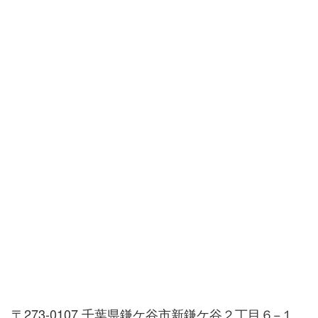
〒273-0107 千葉県鎌ケ谷市新鎌ケ谷２丁目６−１