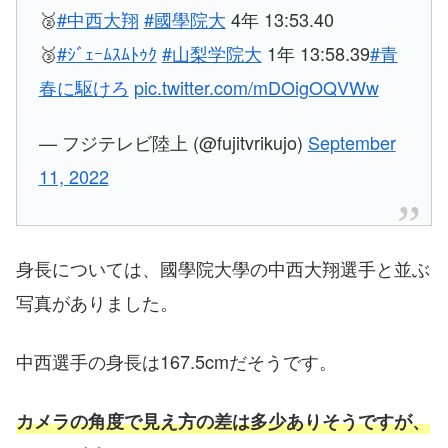
🥈
#中西大翔
#國學院大
4年 13:53.40
🥉
#ｼﾞｪｰﾑｽﾑﾄｩｸ
#山梨学院大
1年 13:58.39
#青
春に駆けろ
pic.twitter.com/mDOigOQVWw
— フジテレビ陸上 (@fujitvrikujo)
September
11, 2022
身長については、國學院大學の中西大翔選手と並ぶ
写真がありました。
中西選手の身長は167.5cmだそうです。
カメラの角度で見え方の差は多少ありそうですが、