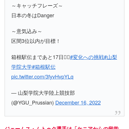
～キャッチフレーズ～
日本の冬はDanger
～意気込み～
区間3位以内が目標！
箱根駅伝まであと17日🏃‍♂️
#変化への挑戦
#山梨
学院大学
#箱根駅伝
pic.twitter.com/3fyvHvpYLq
— 山梨学院大学陸上競技部
(@YGU_Prussian)
December 16, 2022
ジェームス・ムトゥク選手は「ケニアからの留学