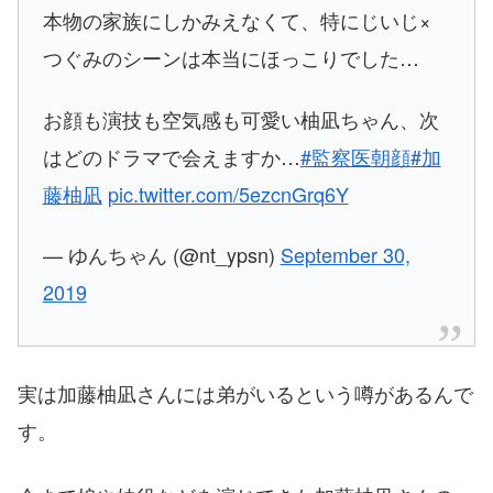
本物の家族にしかみえなくて、特にじいじ×
つぐみのシーンは本当にほっこりでした…
お顔も演技も空気感も可愛い柚凪ちゃん、次
はどのドラマで会えますか…
#監察医朝顔
#加
藤柚凪
pic.twitter.com/5ezcnGrq6Y
— ゆんちゃん (@nt_ypsn)
September 30,
2019
実は加藤柚凪さんには弟がいるという噂があるんで
す。