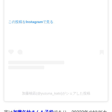
この投稿をInstagramで見る
加藤柚凪(@yuzuna_kato)がシェアした投稿
実は
であり、20222年のNHK大
加藤矢紘さんも子役