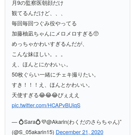
月9の監察医朝顔だけ
観てるんだけど、、、
毎回毎回つぐみ役やってる
加藤柚凪ちゃんにメロメロすぎる🥺
めっちゃかわいすぎるんだが、
こんな妹ほしい。。。
え、ほんとにかわいぃ。
50枚ぐらい一緒にチェキ撮りたい。
すき！！！え、ほんとかわいい。
天使すぎる😂😂😂ぴぇええ
pic.twitter.com/HCAPvBUiqS
— 💍Sara💍💜@Akarin(わくだのさらちゃん)”
(@S_05akarin15)
December 21, 2020