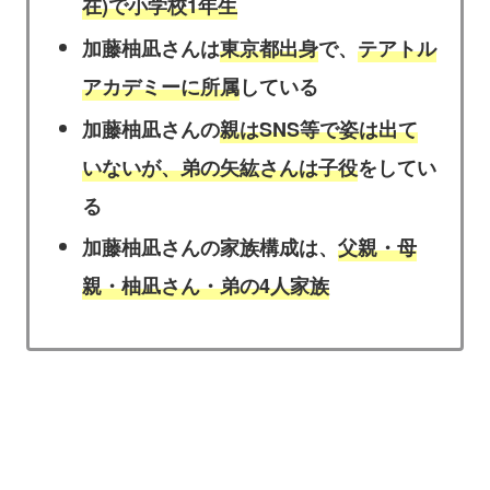
在)で小学校1年生
加藤柚凪さんは
東京都出身
で、
テアトル
アカデミーに所属
している
加藤柚凪さんの
親はSNS等で姿は出て
いないが、弟の矢紘さんは子役
をしてい
る
加藤柚凪さんの家族構成は、
父親・母
親・柚凪さん・弟の4人家族