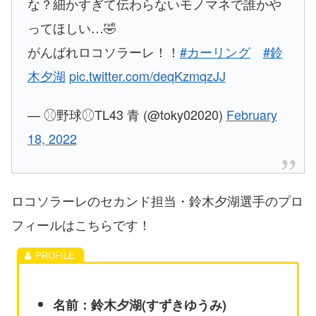
な？細かすぎて伝わらないモノマネで誰かや
ってほしい…🤣
がんばれロコソラーレ！！
#カーリング
#鈴
木夕湖
pic.twitter.com/deqKzmqzJJ
— ⚾︎野球⚾︎TL43 青 (@toky02020)
February
18, 2022
ロコソラーレのセカンド担当・鈴木夕湖選手のプロ
フィールはこちらです！
名前：鈴木夕湖(すずきゆうみ)