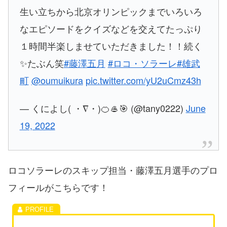
生い立ちから北京オリンピックまでいろいろ
なエピソードをクイズなどを交えてたっぷり
１時間半楽しませていただきました！！続く
✨たぶん笑
#藤澤五月
#ロコ・ソラーレ
#雄武
町
@oumuikura
pic.twitter.com/yU2uCmz43h
— くによし( ・∇・)🍊🥌🎯 (@tany0222)
June
19, 2022
ロコソラーレのスキップ担当・藤澤五月選手のプロ
フィールがこちらです！