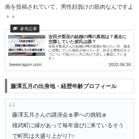
画を投稿されていて、男性顔負けの筋肉なんですよ
＾＾
吉田夕梨花の結婚の噂の真相は？過去に
交際していた彼氏は誰？
吉田夕梨花さんの結婚の噂の真相が知りたい方、過去
に交際していた彼氏が知りたい方、好きな男性のタイ
プについて知りたい方に向けて詳しく解説していま
す！
teeeerapon.com
2022.06.30
藤澤五月の出身地・経歴年齢プロフィール
藤澤五月さんの講演会🥌夢への挑戦🥌
雄武町に縁があって毎年遊びに来ているそう
で町民は大盛り上がり⤴️✨