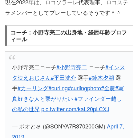
現在2022年は、ロコソラーレ代表理事、ロコステ
ラメンバーとしてプレーしているそうです＾＾
コーチ：小野寺亮二の出身地・経歴年齢プロフ
ィール
小野寺亮二コーチ
#小野寺亮二
コーチ
#インス
タ映えおじさん
#平田洸介
選手
#鈴木夕湖
選
手
#カーリング
#curling
#curlingphoto
#全農
#写
真好きな人と繫がりたい
#ファインダー越し
の私の世界
pic.twitter.com/kaL20pLCXJ
— ポオと🥌 (@SONYA7R370200GM)
April 7,
2019