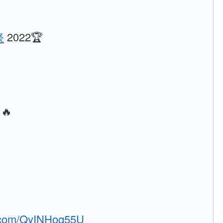
祭
2022🏆
🔥
er.com/QyINHoq55U