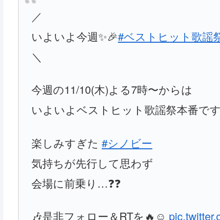
／
いよいよ今週✨🎉
#ベストヒット歌謡
＼
今週の11/10(木)よる7時〜からは
いよいよベストヒット歌謡祭本番です
楽しみすぎた
#シノビー
気持ちが先行して思わず
会場に前乗り…❓❓
🎶是非フォロー＆RTを🔥☺
pic.twitt