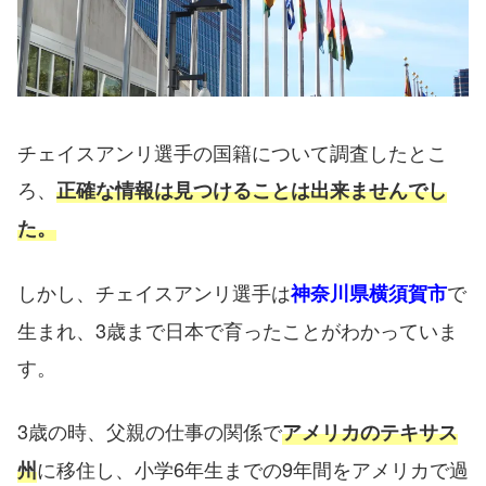
チェイスアンリ選手の国籍について調査したとこ
ろ、
正確な情報は見つけることは出来ませんでし
た。
しかし、チェイスアンリ選手は
で
神奈川県横須賀市
生まれ、3歳まで日本で育ったことがわかっていま
す。
3歳の時、父親の仕事の関係で
アメリカのテキサス
に移住し、小学6年生までの9年間をアメリカで過
州