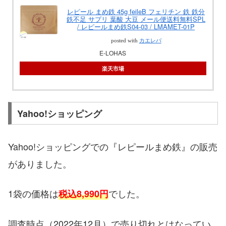
レピール まめ鉄 45g feileB フェリチン 鉄 鉄分
鉄不足 サプリ 葉酸 大豆 メール便送料無料SPL
/ レピールまめ鉄S04-03 / LMAMET-01P
posted with
カエレバ
E-LOHAS
楽天市場
Yahoo!ショッピング
Yahoo!ショッピングでの『レピールまめ鉄』の販売
がありました。
1袋の価格は
でした。
税込8,990円
調査時点（2022年12月）で売り切れとはなってい