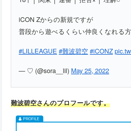
iCON Zからの新規ですが
普段から遊べるくらい仲良くなれる方
#LILLEAGUE
#難波碧空
#iCONZ
pic.t
— ♡ (@sora__lil)
May 25, 2022
難波碧空さんのプロフールです。