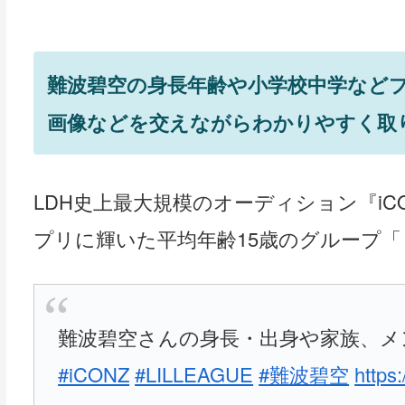
難波碧空の身長年齢や小学校中学など
画像などを交えながらわかりやすく取
LDH史上最大規模のオーディション『iCON Z 
プリに輝いた平均年齢15歳のグループ
難波碧空さんの身長・出身や家族、メ
#iCONZ
#LILLEAGUE
#難波碧空
https