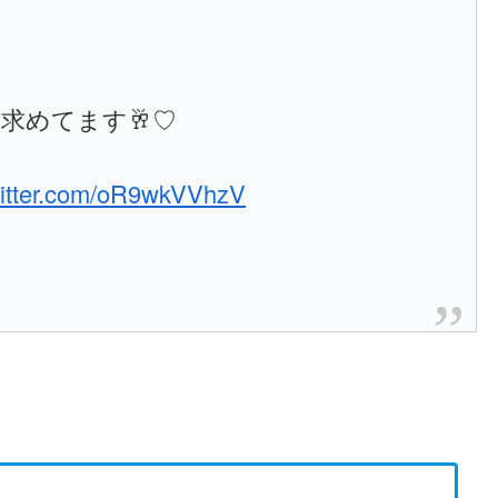
求めてます🥂♡
witter.com/oR9wkVVhzV