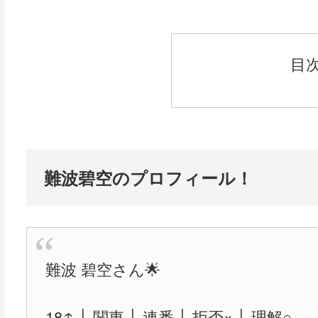
目
難波碧空のプロフィール！
難波 碧空さん🌟
18↑ │ 関東 │ 連番 │ 拒否× │ 理解○