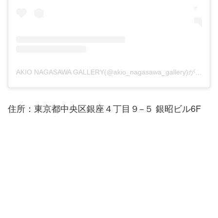
AKIO NAGASAWA GALLERY(@akio_nagasawa_gallery)がシェアした投稿
住所：東京都中央区銀座４丁目９−５ 銀昭ビル6F