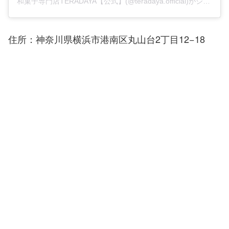
和菓子専門店TERADAYA【公式】(@teradaya.official)がシェアした投稿
住所：神奈川県横浜市港南区丸山台2丁目12−18