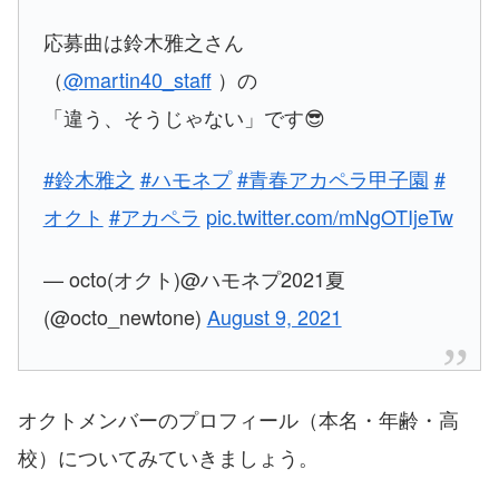
応募曲は鈴木雅之さん
（
@martin40_staff
）の
「違う、そうじゃない」です😎
#鈴木雅之
#ハモネプ
#青春アカペラ甲子園
#
オクト
#アカペラ
pic.twitter.com/mNgOTIjeTw
— octo(オクト)@ハモネプ2021夏
(@octo_newtone)
August 9, 2021
オクトメンバーのプロフィール（本名・年齢・高
校）についてみていきましょう。