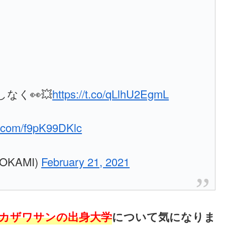
なく👀💥
https://t.co/qLlhU2EgmL
er.com/f9pK99DKlc
KAMI)
February 21, 2021
カザワサンの出身大学
について気になりま