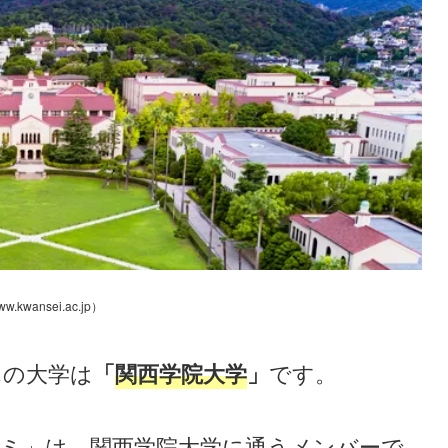
ww.kwansei.ac.jp）
んの大学は
「
関西学院大学
」
です。
ミ」は、関西学院大学に通うメンバーで、