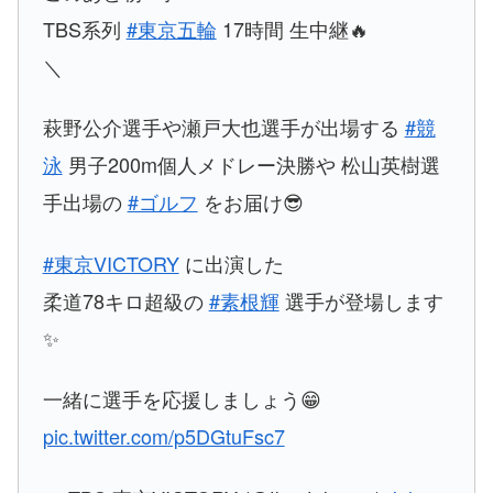
TBS系列
#東京五輪
17時間 生中継🔥
＼
萩野公介選手や瀬戸大也選手が出場する
#競
泳
男子200m個人メドレー決勝や 松山英樹選
手出場の
#ゴルフ
をお届け😎
#東京VICTORY
に出演した
柔道78キロ超級の
#素根輝
選手が登場します
✨
一緒に選手を応援しましょう😁
pic.twitter.com/p5DGtuFsc7