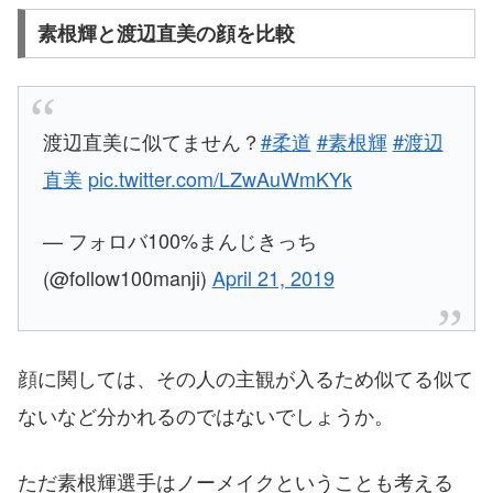
素根輝と渡辺直美の顔を比較
渡辺直美に似てません？
#柔道
#素根輝
#渡辺
直美
pic.twitter.com/LZwAuWmKYk
— フォロバ100%まんじきっち
(@follow100manji)
April 21, 2019
顔に関しては、その人の主観が入るため似てる似て
ないなど分かれるのではないでしょうか。
ただ素根輝選手はノーメイクということも考える