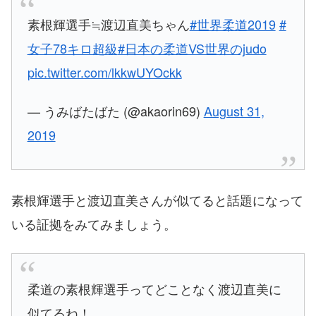
素根輝選手≒渡辺直美ちゃん
#世界柔道2019
#
女子78キロ超級
#日本の柔道VS世界のjudo
pic.twitter.com/lkkwUYOckk
— うみばたばた (@akaorin69)
August 31,
2019
素根輝選手と渡辺直美さんが似てると話題になって
いる証拠をみてみましょう。
柔道の素根輝選手ってどことなく渡辺直美に
似てるね！