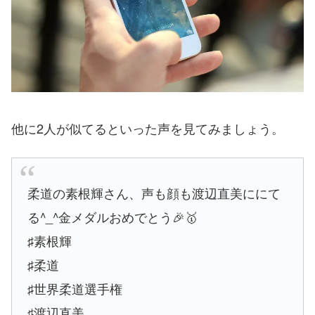
他に2人が似てるといった声を見てみましょう。
柔道の素根輝さん、声も顔も渡辺直美ににて
る^_^金メダルおめでとう🎉🥇
♯素根輝
♯柔道
♯世界柔道選手権
♯渡辺直美