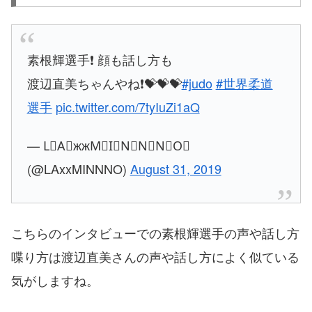
素根輝選手❗️ 顔も話し方も
渡辺直美ちゃんやね❗️💝💝💝
#judo
#世界柔道
選手
pic.twitter.com/7tyIuZi1aQ
— L⃟A⃟жжM⃟I⃟N⃟N⃟N⃟O⃟
(@LAxxMINNNO)
August 31, 2019
こちらのインタビューでの素根輝選手の声や話し方
喋り方は渡辺直美さんの声や話し方によく似ている
気がしますね。