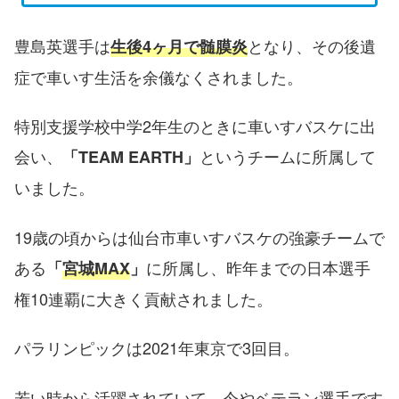
豊島英選手は
となり、その後遺
生後4ヶ月で髄膜炎
症で車いす生活を余儀なくされました。
特別支援学校中学2年生のときに車いすバスケに出
会い、
というチームに所属して
「TEAM EARTH」
いました。
19歳の頃からは仙台市車いすバスケの強豪チームで
ある
に所属し、昨年までの日本選手
「
宮城MAX
」
権10連覇に大きく貢献されました。
パラリンピックは2021年東京で3回目。
若い時から活躍されていて、今やベテラン選手です