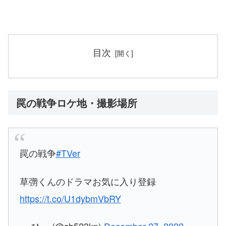
目次
罠の戦争ロケ地・撮影場所
罠の戦争
#TVer
草彅くんのドラマお気に入り登録
https://t.co/U1dybmVbRY