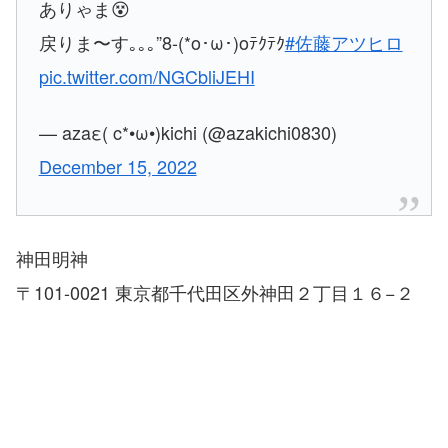
ありゃま😵
戻りま〜す｡｡｡”8-(*o･ω･)oﾃｸﾃｸ
#佐藤アツヒロ
pic.twitter.com/NGCbliJEHI
— azaε( c*•ω•)kichi (@azakichi0830)
December 15, 2022
神田明神
〒101-0021 東京都千代田区外神田２丁目１６−２