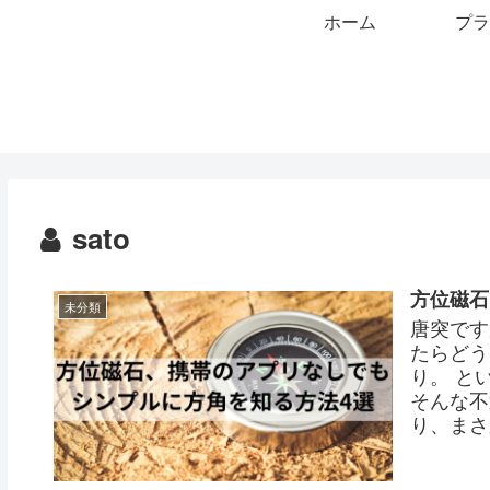
ホーム
プラ
sato
方位磁石
未分類
唐突です
たらどう
り。 と
そんな不
り、まさか