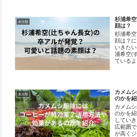
杉浦希空
未分類
顔は？
杉浦希空
顔は？に
いきたい
浦希空(
ているよう
カメムシ
未分類
のかを紹
カメムシ
のかを紹
していき
広範囲で
が高くジメ