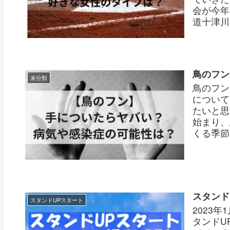
会が今年
道十津川出
鳥のフン
未分類
鳥のフン
について
たいと思
始まり、
くる季節
スタンド
スタンドUPスタート
2023
タンドU