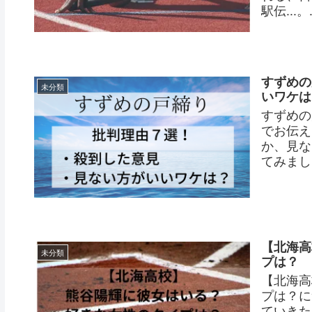
駅伝...。.
すずめの
未分類
いワケは
すずめの
でお伝え
か、見な
てみまし
【北海高
未分類
プは？
【北海高
プは？に
ていきた